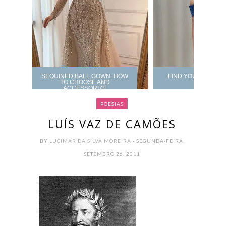
SEQUINED BALL GOWN: HOW
FIND YOUR PROM 
TO CHOOSE AND
ACCESSORIZE
POESIAS
LUÍS VAZ DE CAMÕES
BY
LUCIMAR DA SILVA MOREIRA
- SEGUNDA-FEIRA,
SETEMBRO 26, 2011