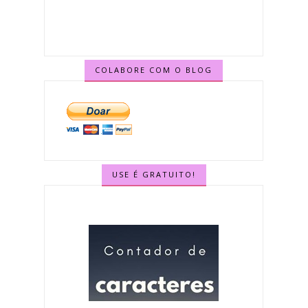
COLABORE COM O BLOG
USE É GRATUITO!