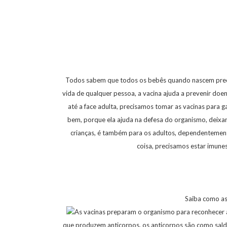
Todos sabem que todos os bebês quando nascem precis
vida de qualquer pessoa, a vacina ajuda a prevenir doe
até a face adulta, precisamos tomar as vacinas para g
bem, porque ela ajuda na defesa do organismo, deixan
crianças, é também para os adultos, dependentement
coisa, precisamos estar imune
Saiba como as
As vacinas preparam o organismo para reconhecer 
que produzem anticorpos, os anticorpos são como sal