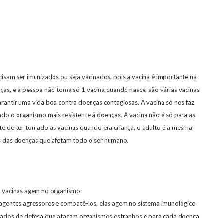
am ser imunizados ou seja vacinados, pois a vacina é importante na
nças, e a pessoa não toma só 1 vacina quando nasce, são várias vacinas
arantir uma vida boa contra doenças contagiosas. A vacina só nos faz
do o organismo mais resistente á doenças. A vacina não é só para as
e de ter tomado as vacinas quando era criança, o adulto é a mesma
s das doenças que afetam todo o ser humano.
 vacinas agem no organismo:
agentes agressores e combatê-los, elas agem no sistema imunológico
dados de defesa que atacam organismos estranhos e para cada doença