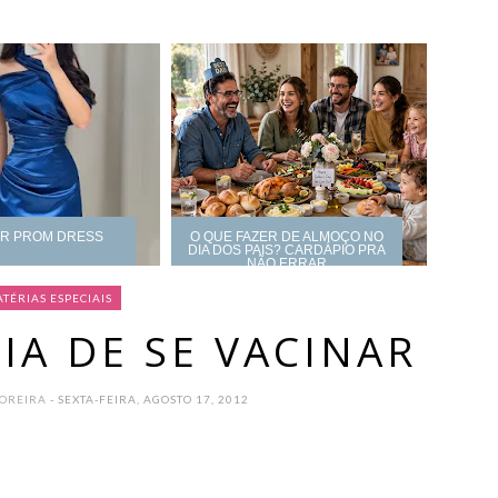
UR PROM DRESS
O QUE FAZER DE ALMOÇO NO
DIA DOS PAIS? CARDÁPIO PRA
NÃO ERRAR
TÉRIAS ESPECIAIS
IA DE SE VACINAR
MOREIRA
- SEXTA-FEIRA, AGOSTO 17, 2012