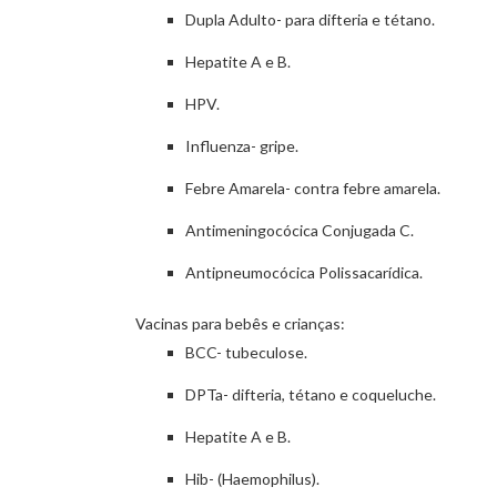
Dupla Adulto- para difteria e tétano.
Hepatite A e B.
HPV.
Influenza- gripe.
Febre Amarela- contra febre amarela.
Antimeningocócica Conjugada C.
Antipneumocócica Polissacarídica.
Vacinas para bebês e crianças:
BCC- tubeculose.
DPTa- difteria, tétano e coqueluche.
Hepatite A e B.
Hib- (Haemophilus).