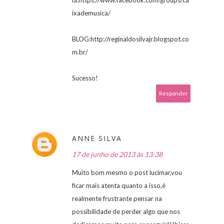
lá:https://www.facebook.com/groups/ca
ixademusica/
BLOG:http://reginaldosilvajr.blogspot.co
m.br/
Sucesso!
Responder
ANNE SILVA
17 de junho de 2013 às 13:38
Muito bom mesmo o post lucimar,vou
ficar mais atenta quanto a isso,é
realmente frustrante pensar na
possibilidade de perder algo que nos