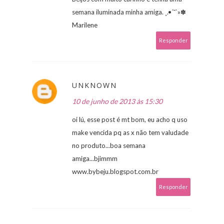
semana iluminada minha amiga. ¸.•´¯`»✽
Marilene
Responder
UNKNOWN
10 de junho de 2013 às 15:30
oi lú, esse post é mt bom, eu acho q uso
make vencida pq as x não tem valudade
no produto...boa semana
amiga...bjimmm
www.bybeju.blogspot.com.br
Responder