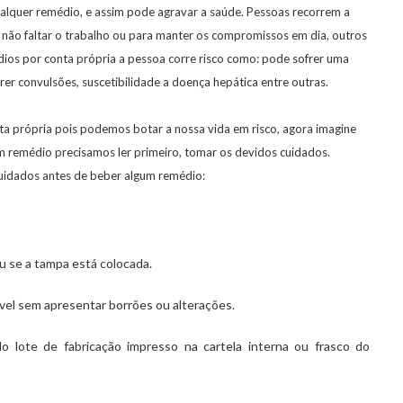
ualquer remédio, e assim pode agravar a saúde. Pessoas recorrem a
não faltar o trabalho ou para manter os compromissos em dia, outros
os por conta própria a pessoa corre risco como: pode sofrer uma
er convulsões, suscetibilidade a doença hepática entre outras.
a própria pois podemos botar a nossa vida em risco, agora imagine
m remédio precisamos ler primeiro, tomar os devidos cuidados.
cuidados antes de beber algum remédio:
 ou se a tampa está colocada.
ível sem apresentar borrões ou alterações.
o lote de fabricação impresso na cartela interna ou frasco do