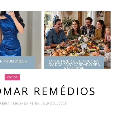
UR PROM DRESS
O QUE FAZER DE ALMOÇO NO
DIA DOS PAIS? CARDÁPIO PRA
NÃO ERRAR
VÍCIOS
TOMAR REMÉDIOS
OREIRA
- SEGUNDA-FEIRA, JULHO 01, 2013