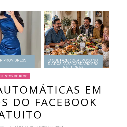
UR PROM DRESS
O QUE FAZER DE ALMOÇO NO
DIA DOS PAIS? CARDÁPIO PRA
NÃO ERRAR
SSUNTOS DE BLOG
AUTOMÁTICAS EM
OS DO FACEBOOK
ATUITO
MOREIRA
- SÁBADO, NOVEMBRO 22, 2014