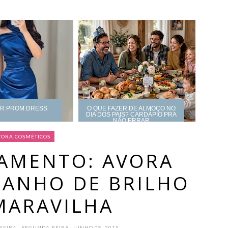
UR PROM DRESS
O QUE FAZER DE ALMOÇO NO
DIA DOS PAIS? CARDÁPIO PRA
NÃO ERRAR
VORA COSMÉTICOS
AMENTO: AVORA
BANHO DE BRILHO
MARAVILHA
OREIRA
- SEGUNDA-FEIRA, JUNHO 08, 2015