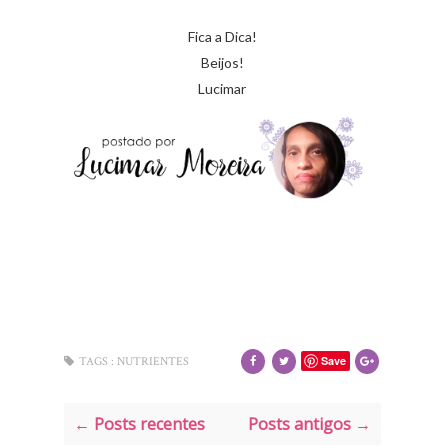
Fica a Dica!
Beijos!
Lucimar
Save
TAGS :
NUTRIENTES
← Posts recentes
Posts antigos →