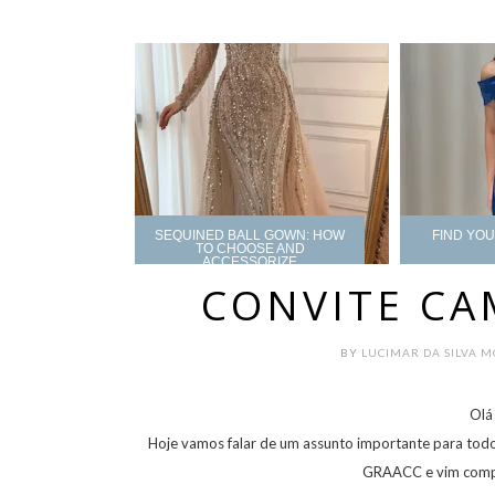
SEQUINED BALL GOWN: HOW
FIND YO
TO CHOOSE AND
ACCESSORIZE
CONVITE C
BY
LUCIMAR DA SILVA 
Olá
Hoje vamos falar de um assunto importante para todo
GRAACC e vim compa