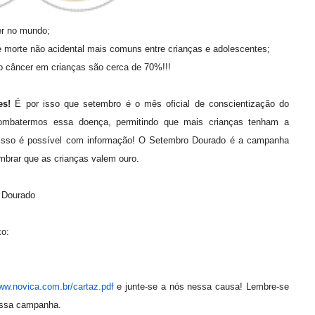
er no mundo;
de morte não acidental mais comuns entre crianças e adolescentes;
o câncer em crianças são cerca de 70%!!!
ões!
É por isso que setembro é o mês oficial de conscientização do
a combatermos essa doença, permitindo que mais crianças tenham a
 Isso é possível com informação! O Setembro Dourado é a campanha
mbrar que as crianças valem ouro.
 Dourado
xo:
www.novica.com.br/
cartaz.pdf
e junte-se a nós nessa causa! Lembre-se
essa campanha.