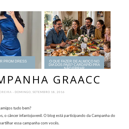
UR PROM DRESS
O QUE FAZER DE ALMOÇO NO
DIA DOS PAIS? CARDÁPIO PRA
NÃO ERRAR
AMPANHA GRAACC
MOREIRA
- DOMINGO, SETEMBRO 18, 2016
 amigos tudo bem?
s, o câncer infantojuvenil. O blog está participando da Campanha do
rtilhar essa campanha com vocês.