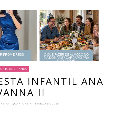
UR PROM DRESS
O QUE FAZER DE ALMOÇO NO
DIA DOS PAIS? CARDÁPIO PRA
NÃO ERRAR
SUNTO DE CRIANÇA
ESTA INFANTIL ANA
VANNA II
OREIRA
- QUARTA-FEIRA, MARÇO 14, 2018