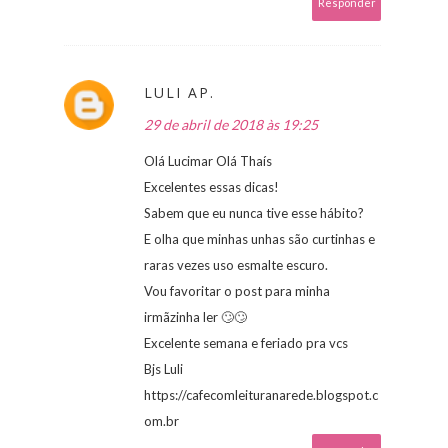
Responder
LULI AP.
29 de abril de 2018 às 19:25
Olá Lucimar Olá Thaís
Excelentes essas dicas!
Sabem que eu nunca tive esse hábito?
E olha que minhas unhas são curtinhas e
raras vezes uso esmalte escuro.
Vou favoritar o post para minha
irmãzinha ler 🙄🙄
Excelente semana e feriado pra vcs
Bjs Luli
https://cafecomleituranarede.blogspot.c
om.br