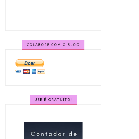
COLABORE COM O BLOG
USE É GRATUITO!