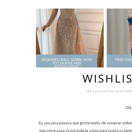
SEQUINED BALL GOWN: HOW
FIND YO
TO CHOOSE AND
ACCESSORIZE
WISHLI
BY
LUCIMAR DA SILVA MO
Olá
Eu sou uma pessoa que gosta muito de comprar online
loja corra para cá pra indicar a loja para todos os le