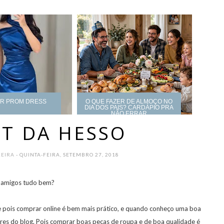
UR PROM DRESS
O QUE FAZER DE ALMOÇO NO
DIA DOS PAIS? CARDÁPIO PRA
NÃO ERRAR
ST DA HESSO
REIRA
- QUINTA-FEIRA, SETEMBRO 27, 2018
 amigos tudo bem?
 pois comprar online é bem mais prático, e quando conheço uma boa
itores do blog. Pois comprar boas peças de roupa e de boa qualidade é