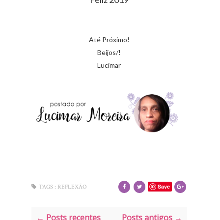
Até Próximo!
Beijos/!
Lucimar
Save
TAGS :
REFLEXÃO
← Posts recentes
Posts antigos →