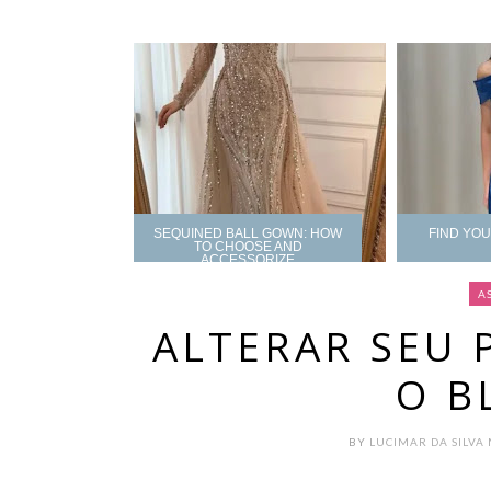
SEQUINED BALL GOWN: HOW
FIND YO
TO CHOOSE AND
ACCESSORIZE
A
ALTERAR SEU 
O B
BY
LUCIMAR DA SILVA