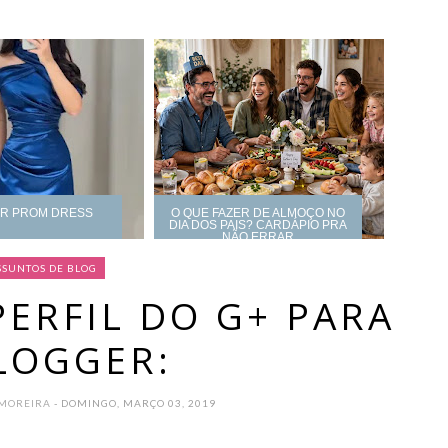
UR PROM DRESS
O QUE FAZER DE ALMOÇO NO
DIA DOS PAIS? CARDÁPIO PRA
NÃO ERRAR
SSUNTOS DE BLOG
PERFIL DO G+ PARA
LOGGER:
 MOREIRA
- DOMINGO, MARÇO 03, 2019