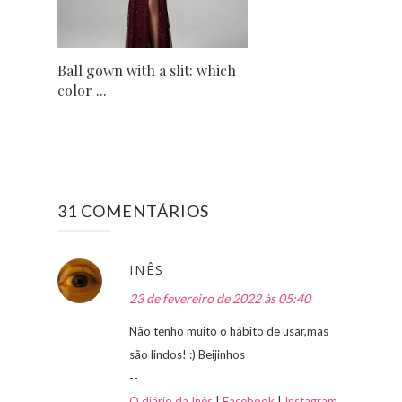
Ball gown with a slit: which
color ...
31 COMENTÁRIOS
INÊS
23 de fevereiro de 2022 às 05:40
Não tenho muito o hábito de usar,mas
são lindos! :) Beijinhos
--
O diário da Inês
|
Facebook
|
Instagram