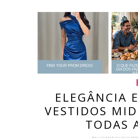
FIND YOUR PROM DRESS
O QUE FAZ
DIA DOS PA
NÃ
ELEGÂNCIA E
VESTIDOS MID
TODAS 
BY
LUCIMAR DA SILVA M