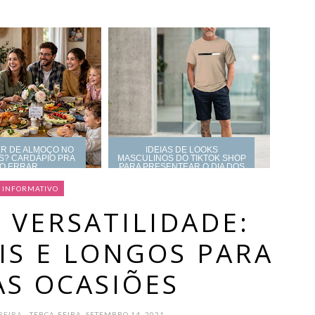
ER DE ALMOÇO NO
IDEIAS DE LOOKS
IS? CARDÁPIO PRA
MASCULINOS DO TIKTOK SHOP
O ERRAR
PARA PRESENTEAR O DIA DOS
PAIS
INFORMATIVO
 VERSATILIDADE:
IS E LONGOS PARA
AS OCASIÕES
OREIRA
- TERÇA-FEIRA, SETEMBRO 14, 2021