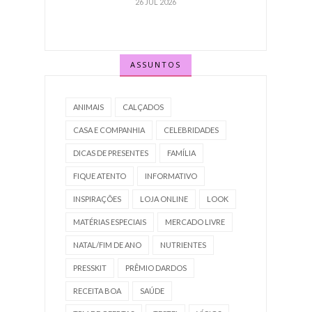
26 JUL 2026
ASSUNTOS
ANIMAIS
CALÇADOS
CASA E COMPANHIA
CELEBRIDADES
DICAS DE PRESENTES
FAMÍLIA
FIQUE ATENTO
INFORMATIVO
INSPIRAÇÕES
LOJA ONLINE
LOOK
MATÉRIAS ESPECIAIS
MERCADO LIVRE
NATAL/FIM DE ANO
NUTRIENTES
PRESSKIT
PRÊMIO DARDOS
RECEITA BOA
SAÚDE