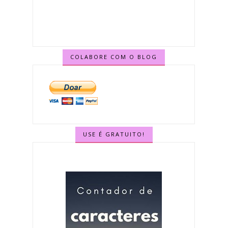
COLABORE COM O BLOG
USE É GRATUITO!