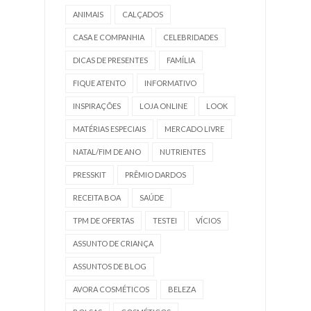
ANIMAIS
CALÇADOS
CASA E COMPANHIA
CELEBRIDADES
DICAS DE PRESENTES
FAMÍLIA
FIQUE ATENTO
INFORMATIVO
INSPIRAÇÕES
LOJA ONLINE
LOOK
MATÉRIAS ESPECIAIS
MERCADO LIVRE
NATAL/FIM DE ANO
NUTRIENTES
PRESSKIT
PRÊMIO DARDOS
RECEITA BOA
SAÚDE
TPM DE OFERTAS
TESTEI
VÍCIOS
ASSUNTO DE CRIANÇA
ASSUNTOS DE BLOG
AVORA COSMÉTICOS
BELEZA