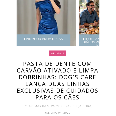
FIND YOUR PROM DRESS
O QUE FAZER DE AL
DIA DOS PAIS? CARD
NÃO ERRAR
ANIMAIS
PASTA DE DENTE COM
CARVÃO ATIVADO E LIMPA
DOBRINHAS: DOG´S CARE
LANÇA DUAS LINHAS
EXCLUSIVAS DE CUIDADOS
PARA OS CÃES
BY
LUCIMAR DA SILVA MOREIRA
- TERÇA-FEIRA,
JANEIRO 04, 2022