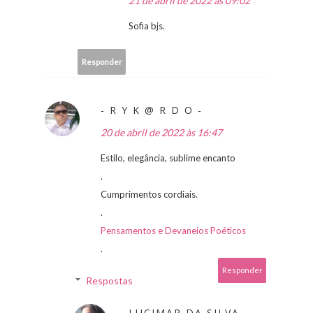
21 de abril de 2022 às 09:02
Sofia bjs.
Responder
- R Y K @ R D O -
20 de abril de 2022 às 16:47
Estilo, elegância, sublime encanto
.
Cumprimentos cordiais.
.
Pensamentos e Devaneios Poéticos
.
Responder
Respostas
LUCIMAR DA SILVA