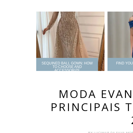
SEQUINED BALL GOWN: HOW
FIND YO
TO CHOOSE AND
ACCESSORIZE
MODA EVANG
PRINCIPAIS 
BY
LUCIMAR DA SILVA MO