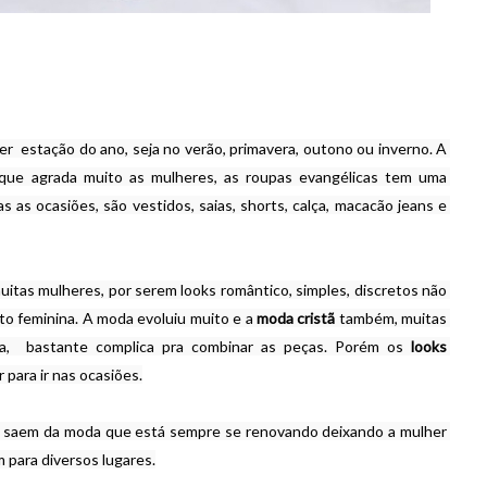
 podem ser usadas em qualquer  estação do ano, seja no verão, primavera, outono ou inverno. A 
que agrada muito as mulheres, as roupas evangélicas tem uma 
 as ocasiões, são vestidos, saias, shorts, calça, macacão jeans e 
itas mulheres, por serem looks romântico, simples, discretos não 
o feminina. A moda evoluiu muito e a 
moda cristã
 também, muitas 
,  bastante complica pra combinar as peças. Porém os
 looks 
 para ir nas ocasiões.
o saem da moda que está sempre se renovando deixando a mulher 
 para diversos lugares.