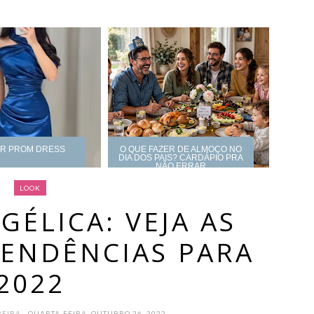
UR PROM DRESS
O QUE FAZER DE ALMOÇO NO
DIA DOS PAIS? CARDÁPIO PRA
NÃO ERRAR
LOOK
ÉLICA: VEJA AS
TENDÊNCIAS PARA
2022
REIRA
- QUARTA-FEIRA, OUTUBRO 26, 2022