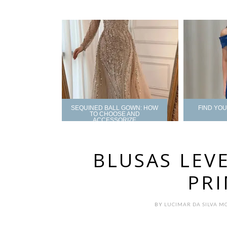
SEQUINED BALL GOWN: HOW
FIND YO
TO CHOOSE AND
ACCESSORIZE
BLUSAS LEV
PR
BY
LUCIMAR DA SILVA M