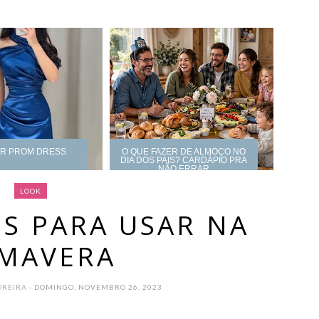
UR PROM DRESS
O QUE FAZER DE ALMOÇO NO
DIA DOS PAIS? CARDÁPIO PRA
NÃO ERRAR
LOOK
ES PARA USAR NA
IMAVERA
OREIRA
- DOMINGO, NOVEMBRO 26, 2023