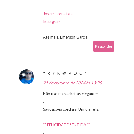
Jovem Jornalista
Instagram
Até mais, Emerson Garcia
Responder
" R Y K @ R D O "
21 de outubro de 2024 às 13:25
Não uso mas achei-as elegantes.
.
Saudações cordiais. Um dia feliz.
.
“” FELICIDADE SENTIDA ““
.