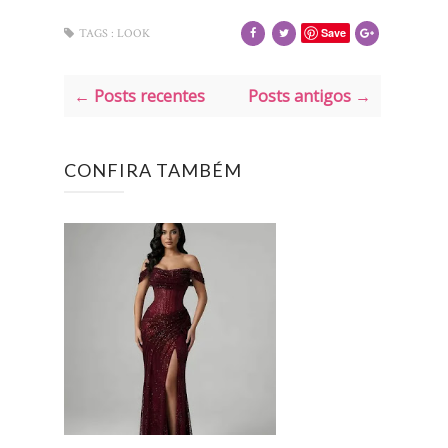
Save
TAGS :
LOOK
← Posts recentes
Posts antigos →
CONFIRA TAMBÉM