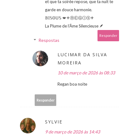
et que ta soirée repose, que ta nuit te
garde en douce harmonie.
𝔹𝕀𝕊𝕆𝕌𝕊 💋⚜ⓇⒺⒼⒾⓢ⚜
La Plume de l’Âme Silencieuse 🪶
Responder
Respostas
LUCIMAR DA SILVA
MOREIRA
10 de março de 2026 às 08:33
Regan boa noite
Responder
SYLVIE
9 de março de 2026 às 14:43