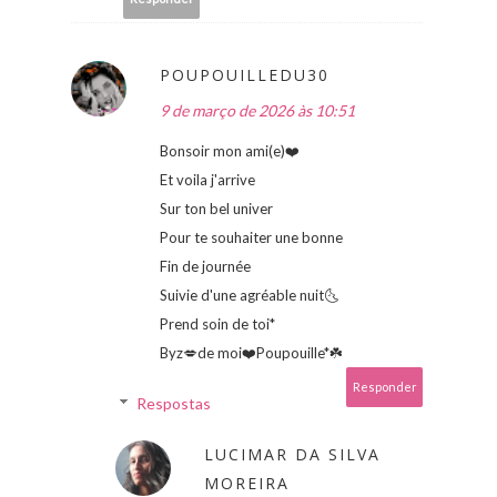
POUPOUILLEDU30
9 de março de 2026 às 10:51
Bonsoir mon ami(e)❤️
Et voila j'arrive
Sur ton bel univer
Pour te souhaiter une bonne
Fin de journée
Suivie d'une agréable nuit🌜
Prend soin de toi*
Byz💋de moi❤️Poupouille*☘️
Responder
Respostas
LUCIMAR DA SILVA
MOREIRA