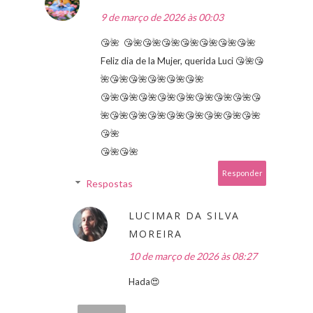
9 de março de 2026 às 00:03
😘🌺 ​​ 😘🌺😘🌺😘🌺😘🌺😘🌺😘🌺😘🌺
Feliz dia de la Mujer, querida Luci 😘🌺😘
🌺😘🌺😘🌺😘🌺😘🌺😘🌺
😘🌺😘🌺😘🌺😘🌺😘🌺😘🌺😘🌺😘🌺😘
🌺😘🌺😘🌺😘🌺😘🌺😘🌺😘🌺😘🌺😘🌺
😘🌺
😘🌺😘🌺
Responder
Respostas
LUCIMAR DA SILVA
MOREIRA
10 de março de 2026 às 08:27
Hada😍