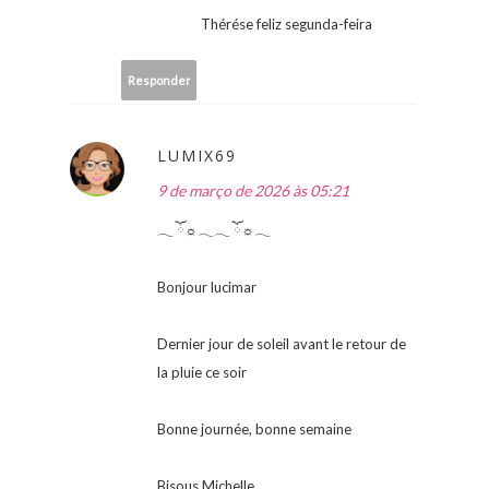
Thérése feliz segunda-feira
Responder
LUMIX69
9 de março de 2026 às 05:21
𓂃 ོ☼𓂃𓂃 ོ☼𓂃
Bonjour lucimar
Dernier jour de soleil avant le retour de
la pluie ce soir
Bonne journée, bonne semaine
Bisous Michelle