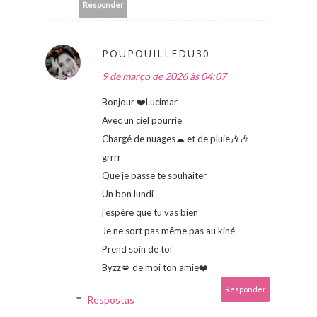
Responder
POUPOUILLEDU30
9 de março de 2026 às 04:07
Bonjour ❤️Lucimar
Avec un ciel pourrie
Chargé de nuages☁ et de pluie🎶🎶
grrrr
Que je passe te souhaiter
Un bon lundi
j'espère que tu vas bien
Je ne sort pas même pas au kiné
Prend soin de toi
Byzz💋 de moi ton amie❤️
Responder
Respostas