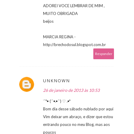
ADOREI VOCE LEMBRAR DE MIM ,
MUITO OBRIGADA
beijos
MARCIA REGINA -
http://brechodosul.blogspot.com.br
Responder
UNKNOWN
26 de janeiro de 2013 às 10:53
¨`*• (¨`•.•´¨) ♡ .•*
Bom dia desse sábado nublado por aqui
Vim deixar um abraço, e dizer que estou
entrando pouco no meu Blog, mas aos
poucos