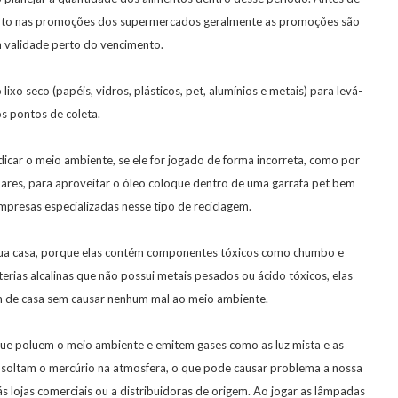
duto nas promoções dos supermercados geralmente as promoções são
 validade perto do vencimento.
xo seco (papéis, vidros, plásticos, pet, alumínios e metais) para levá-
os pontos de coleta.
icar o meio ambiente, se ele for jogado de forma incorreta, como por
 mares, para aproveitar o óleo coloque dentro de uma garrafa pet bem
presas especializadas nesse tipo de reciclagem.
m sua casa, porque elas contém componentes tóxicos como chumbo e
erias alcalinas que não possui metais pesados ou ácido tóxicos, elas
 de casa sem causar nenhum mal ao meio ambiente.
e poluem o meio ambiente e emitem gases como as luz mista e as
 soltam o mercúrio na atmosfera, o que pode causar problema a nossa
 lojas comerciais ou a distribuidoras de origem. Ao jogar as lâmpadas