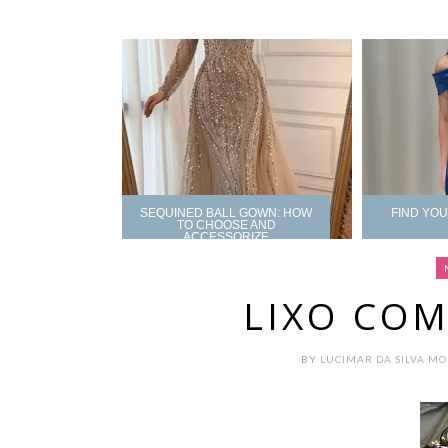
SEQUINED BALL GOWN: HOW
FIND YO
TO CHOOSE AND
ACCESSORIZE
LIXO CO
BY
LUCIMAR DA SILVA M