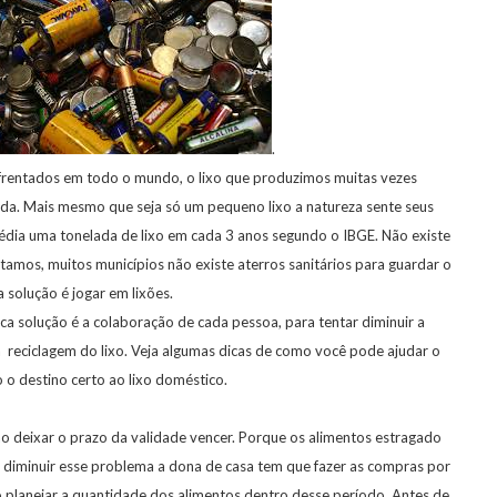
.
frentados em todo o mundo, o lixo que produzimos muitas vezes
a. Mais mesmo que seja só um pequeno lixo a natureza sente seus
média uma tonelada de lixo em cada 3 anos segundo o IBGE. Não existe
amos, muitos municípios não existe aterros sanitários para guardar o
ca solução é jogar em lixões.
a solução é a colaboração de cada pessoa, para tentar diminuir a
a reciclagem do lixo. Veja algumas dicas de como você pode ajudar o
 o destino certo ao lixo doméstico.
o deixar o prazo da validade vencer. Porque os alimentos estragado
 diminuir esse problema a dona de casa tem que fazer as compras por
planejar a quantidade dos alimentos dentro desse período. Antes de