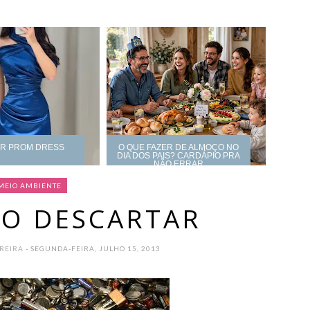
UR PROM DRESS
O QUE FAZER DE ALMOÇO NO
DIA DOS PAIS? CARDÁPIO PRA
NÃO ERRAR
MEIO AMBIENTE
MO DESCARTAR
OREIRA
- SEGUNDA-FEIRA, JULHO 15, 2013