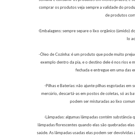
comprar os produtos veja sempre a validade do pro
de produtos com
-Embalagens: sempre separe o lixo orgânico (úmido) do li
lo a
-Óleo de Cozinha: é um produto que pode muito prejud
exemplo dentro da pia, e o destino dele é nos rios e
fechada e entregue em uma das em
-Pilhas e Baterias: não ajunte pilhas esgotadas e
mercúrio, descartá-as em postos de coletas, só as bat
podem ser misturadas ao lixo comum
-Lâmpadas: algumas lâmpadas contém substância qu
lâmpadas florescentes quando elas são quebradas elas
saúde. As lâmpadas usadas elas podem ser devolvidas ás