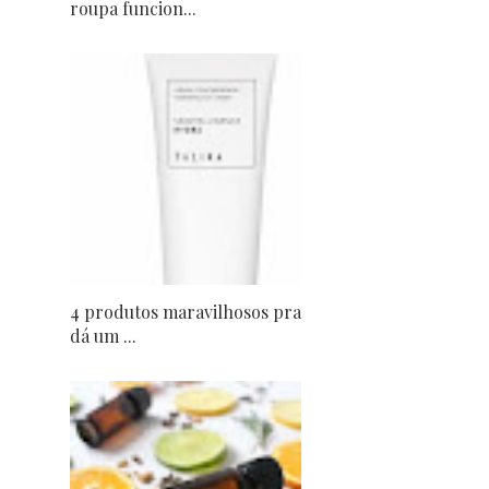
roupa funcion...
4 produtos maravilhosos pra
dá um ...