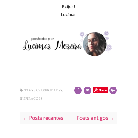
Beijos!
Lucimar
,
Save
TAGS :
CELEBRIDADES
INSPIRAÇÕES
← Posts recentes
Posts antigos →