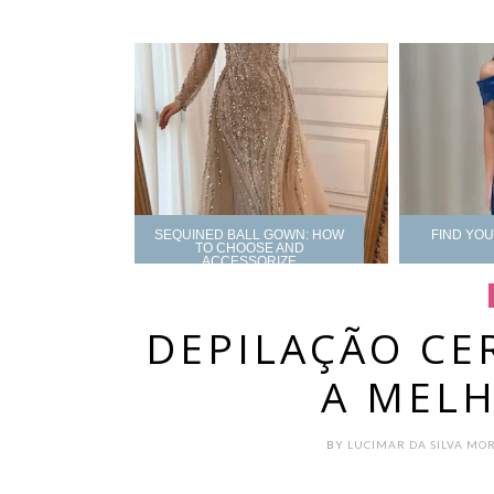
SEQUINED BALL GOWN: HOW
FIND YO
TO CHOOSE AND
ACCESSORIZE
DEPILAÇÃO CER
A MEL
BY
LUCIMAR DA SILVA MO