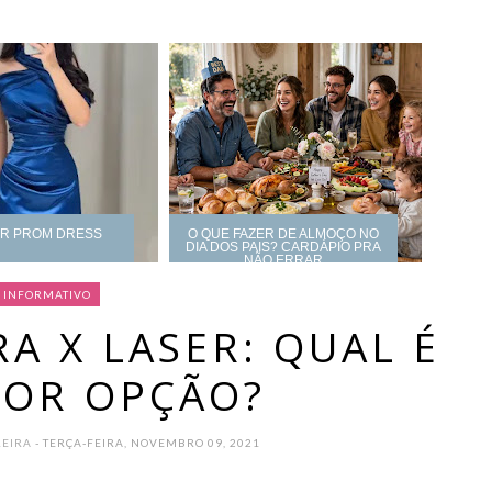
UR PROM DRESS
O QUE FAZER DE ALMOÇO NO
DIA DOS PAIS? CARDÁPIO PRA
NÃO ERRAR
INFORMATIVO
A X LASER: QUAL É
HOR OPÇÃO?
REIRA
- TERÇA-FEIRA, NOVEMBRO 09, 2021