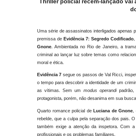
Thriller policial recém-lançado v
d
Uma série de assassinatos interligados apenas 
premissa de
Evidência 7: Segredo Codificado
,
Gnone
. Ambientada no Rio de Janeiro, a trama
criminal ao lançar luz sobre temas como relacio
moral e ética.
Evidência 7
segue os passos de Val Ricci, inspet
o tempo para descobrir a identidade de um crimino
as vítimas. Sem um
modus operandi
padrão,
protagonista, porém, não desanima em sua busca
Quarto romance policial de
Luciana de Gnone
,
rebelde, que a culpa pela separação dos pais. O
também exige a atenção da inspetora. Com a rot
profissionais e os problemas familiares.