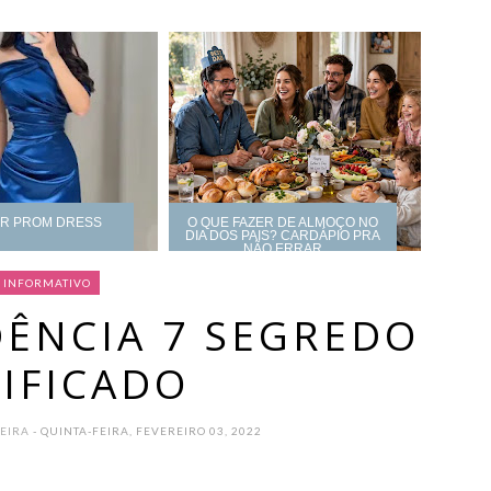
UR PROM DRESS
O QUE FAZER DE ALMOÇO NO
DIA DOS PAIS? CARDÁPIO PRA
NÃO ERRAR
INFORMATIVO
DÊNCIA 7 SEGREDO
IFICADO
REIRA
- QUINTA-FEIRA, FEVEREIRO 03, 2022