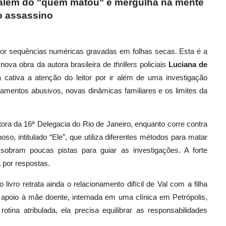
ai além do "quem matou" e mergulha na mente
o assassino
por sequências numéricas gravadas em folhas secas. Esta é a
 nova obra da autora brasileira de
thrillers
policiais
Luciana de
 cativa a atenção do leitor por ir além de uma investigação
namentos abusivos, novas dinâmicas familiares e os limites da
ora da 16ª Delegacia do Rio de Janeiro, enquanto corre contra
so, intitulado “Ele”, que utiliza diferentes métodos para matar
 sobram poucas pistas para guiar as investigações. A forte
 por respostas.
 o livro retrata ainda o relacionamento difícil de Val com a filha
 apoio à mãe doente, internada em uma clínica em Petrópolis,
ina atribulada, ela precisa equilibrar as responsabilidades