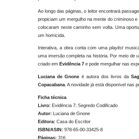
Ao longo das páginas, o leitor encontrará passage
propiciam um mergulho na mente do criminoso e
colocaram neste caminho sem volta. Uma oportun
um homicida.
Interativa, a obra conta com uma
playlist
musical
uma imersão completa na história. Por meio de 
criado em
Evidência 7
e pode mergulhar nas expe
Luciana de Gnone
é autora dos livros da
Sag
Copacabana
. A novidade já está disponível nas pr
Ficha técnica
Livro:
Evidência 7: Segredo Codificado
Autor:
Luciana de Gnone
Editora:
Casa do Escritor
ISBN/ASIN:
978-65-00-33425-8
Páginas:
316