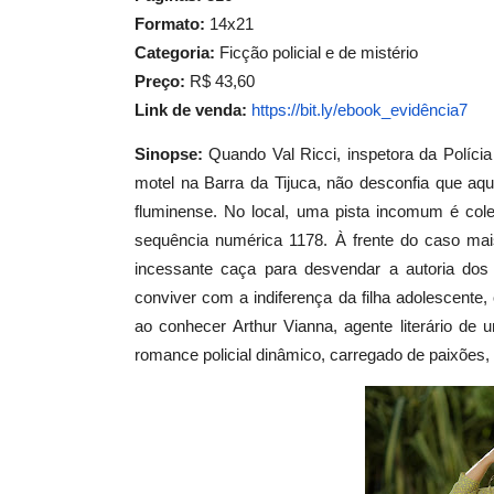
Formato:
14x21
Categoria:
Ficção policial e de mistério
Preço:
R$ 43,60
Link de venda:
https://bit.ly/ebook_
evidência7
Sinopse:
Quando Val Ricci, inspetora da Políc
motel na Barra da Tijuca, não desconfia que aq
fluminense. No local, uma pista incomum é col
sequência numérica 1178. À frente do caso mais
incessante caça para desvendar a autoria dos
conviver com a indiferença da filha adolescent
ao conhecer Arthur Vianna, agente literário de 
romance policial dinâmico, carregado de paixões