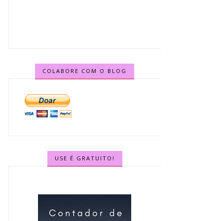
COLABORE COM O BLOG
USE É GRATUITO!