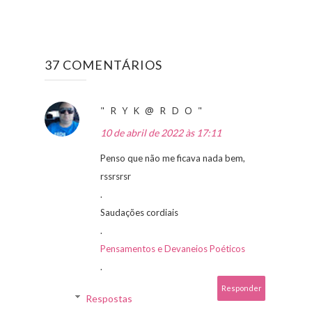
37 COMENTÁRIOS
" R Y K @ R D O "
10 de abril de 2022 às 17:11
Penso que não me ficava nada bem,
rssrsrsr
.
Saudações cordiais
.
Pensamentos e Devaneios Poéticos
.
Responder
Respostas