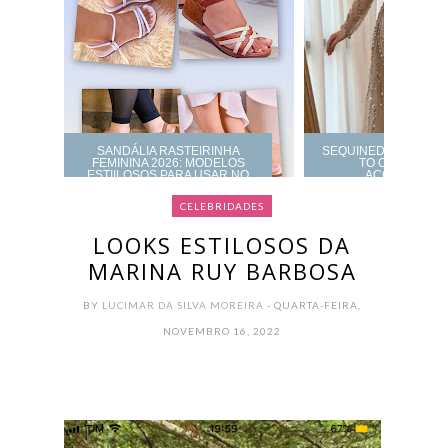
SANDÁLIA RASTEIRINHA
SEQUINED BALL GO
FEMININA 2026: MODELOS
TO CHOOSE A
ESTIILOSOS PARA USAR NO
ACCESSORIZ
TRABALHO OU DIA A DIA
CELEBRIDADES
LOOKS ESTILOSOS DA
MARINA RUY BARBOSA
BY
LUCIMAR DA SILVA MOREIRA
- QUARTA-FEIRA,
NOVEMBRO 16, 2022