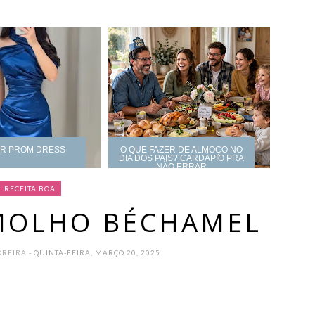
UR PROM DRESS
O QUE FAZER DE ALMOÇO NO
DIA DOS PAIS? CARDÁPIO PRA
NÃO ERRAR
RECEITA BOA
MOLHO BÉCHAMEL
OREIRA
- QUINTA-FEIRA, MARÇO 20, 2025