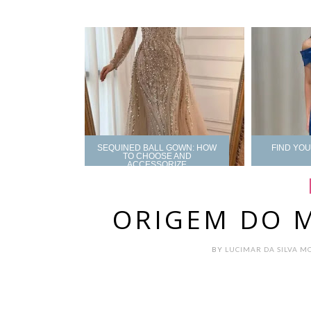
SEQUINED BALL GOWN: HOW
FIND YO
TO CHOOSE AND
ACCESSORIZE
ORIGEM DO 
BY
LUCIMAR DA SILVA M