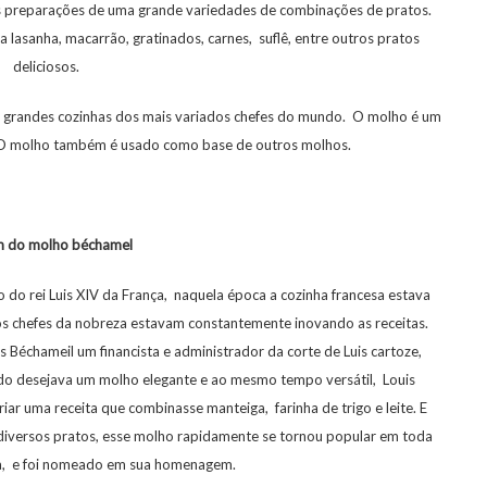
 preparações de uma grande variedades de combinações de pratos.
lasanha, macarrão, gratinados, carnes, suflê, entre outros pratos
deliciosos.
s grandes cozinhas dos mais variados chefes do mundo. O molho é um
a. O molho também é usado como base de outros molhos.
m do molho béchamel
do rei Luis XIV da França, naquela época a cozinha francesa estava
os chefes da nobreza estavam constantemente inovando as receitas.
 Béchameil um financista e administrador da corte de Luis cartoze,
do desejava um molho elegante e ao mesmo tempo versátil, Louis
ar uma receita que combinasse manteiga, farinha de trigo e leite. E
iversos pratos, esse molho rapidamente se tornou popular em toda
sa, e foi nomeado em sua homenagem.