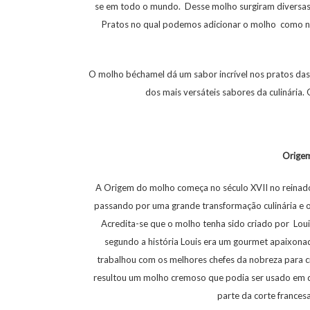
se em todo o mundo. Desse molho surgiram diversas
Pratos no qual podemos adicionar o molho como na 
O molho béchamel dá um sabor incrível nos pratos da
dos mais versáteis sabores da culinári
Orige
A Origem do molho começa no século XVII no reinado 
passando por uma grande transformação culinária e 
Acredita-se que o molho tenha sido criado por Louis
segundo a história Louis era um gourmet apaixona
trabalhou com os melhores chefes da nobreza para cri
resultou um molho cremoso que podia ser usado em d
parte da corte france