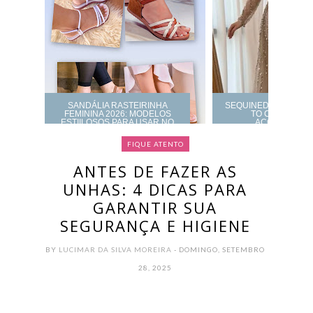
SANDÁLIA RASTEIRINHA
SEQUINED BALL GO
FEMININA 2026: MODELOS
TO CHOOSE A
ESTIILOSOS PARA USAR NO
ACCESSORIZ
TRABALHO OU DIA A DIA
FIQUE ATENTO
ANTES DE FAZER AS
UNHAS: 4 DICAS PARA
GARANTIR SUA
SEGURANÇA E HIGIENE
BY
LUCIMAR DA SILVA MOREIRA
- DOMINGO, SETEMBRO
28, 2025