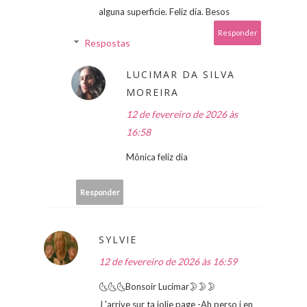
alguna superficie. Feliz día. Besos
Responder
Respostas
LUCIMAR DA SILVA
MOREIRA
12 de fevereiro de 2026 às
16:58
Mônica feliz dia
Responder
SYLVIE
12 de fevereiro de 2026 às 16:59
🌜🌜🌜Bonsoir Lucimar🌛🌛🌛
J 'arrive sur ta jolie page -Ah perso j en