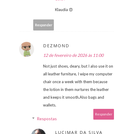
Klaudia 😍
Responder
DEZMOND
12 de fevereiro de 2026 às 11:00
Not just shoes, deary, but I also use it on
all leather furniture, I wipe my computer
chair once a week with them because
the lotion in them nurtures the leather
and keeps it smooth.Also bags and
wallets.
Responder
Respostas
LUCIMAR DA SILVA