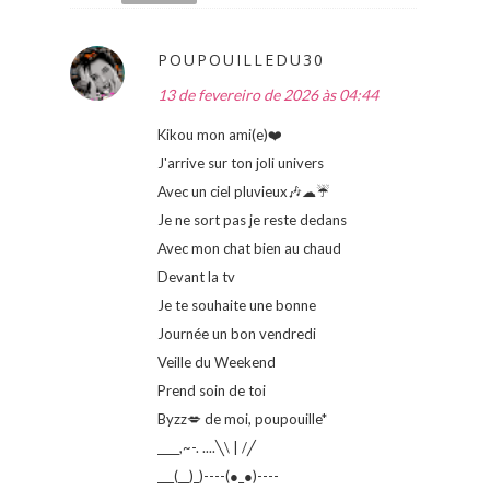
POUPOUILLEDU30
13 de fevereiro de 2026 às 04:44
Kikou mon ami(e)❤️
J'arrive sur ton joli univers
Avec un ciel pluvieux🎶☁☔
Je ne sort pas je reste dedans
Avec mon chat bien au chaud
Devant la tv
Je te souhaite une bonne
Journée un bon vendredi
Veille du Weekend
Prend soin de toi
Byzz💋 de moi, poupouille*
____,~-. ....╲\ | /╱
___(__)_)----(●_●)----